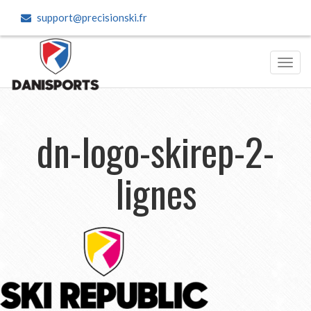
support@precisionski.fr
Toggl
navig
dn-logo-skirep-2-
lignes