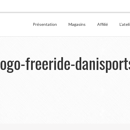
Présentation
Magasins
Affilié
L’atel
logo-freeride-danisport