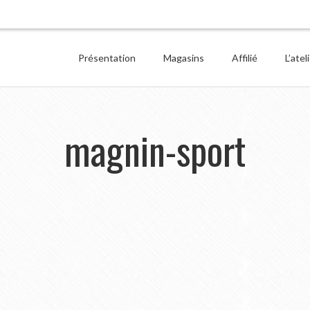
Présentation
Magasins
Affilié
L’atel
magnin-sport