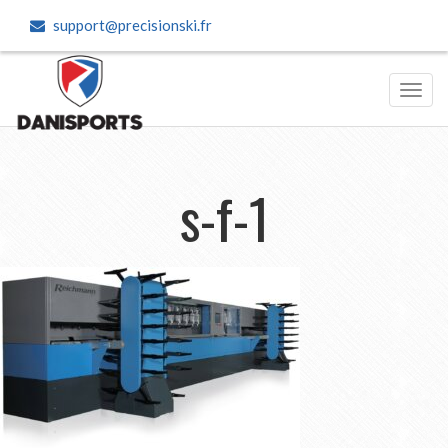
support@precisionski.fr
Toggl
navig
s-f-1