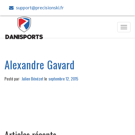
support@precisionski.fr
Toggl
navig
Alexandre Gavard
Posté par:
Julien Bénézet
le
septembre 12, 2015
Articles récents