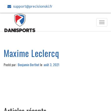
support@precisionski.fr
Toggl
navig
Maxime Leclercq
Posté par:
Benjamin Berthet
le
août 3, 2021
Articles récents