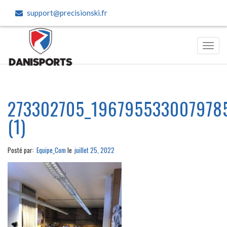
support@precisionski.fr
Toggl
navig
273302705_196795533007978
(1)
Posté par:
Equipe_Com
le
juillet 25, 2022